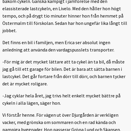
bakom cykeln. Ganska kämpigt i jämförelse med den
elassisterade lastcykeln, en Livelo. Med den håller hon högt
tempo, och på drygt tio minuter hinner hon från hemmet på
Östermalm till förskolan. Sedan har hon ungefär lika långt till
jobbet.
Det finns en bil i familjen, men Erica ser absolut ingen
anledning att använda den vardagspusslets transporter.
-För mig är det mycket lättare att ta cykel än ta bil, då måste
jag gå till ett garage för bilen. Det är bara att sätta barnen i
lastcykel. Det går fortare från dörr till dörr, och barnen tycker
det är mycket roligare.
-Jag cyklar hela året, jag trivs helt enkelt mycket bättre på
cykeln i alla lägen, säger hon.
Vi förstår henne. För vägen ut över Djurgården är verkligen
vacker, med grönska om sommaren och en rad kända och
pampiga byggnader. Hon passerar Gröna Lund och Skansen.