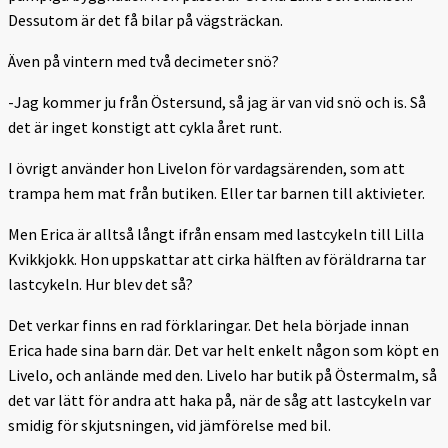
Dessutom är det få bilar på vägsträckan.
Även på vintern med två decimeter snö?
-Jag kommer ju från Östersund, så jag är van vid snö och is. Så
det är inget konstigt att cykla året runt.
I övrigt använder hon Livelon för vardagsärenden, som att
trampa hem mat från butiken. Eller tar barnen till aktivieter.
Men Erica är alltså långt ifrån ensam med lastcykeln till Lilla
Kvikkjokk. Hon uppskattar att cirka hälften av föräldrarna tar
lastcykeln. Hur blev det så?
Det verkar finns en rad förklaringar. Det hela började innan
Erica hade sina barn där. Det var helt enkelt någon som köpt en
Livelo, och anlände med den. Livelo har butik på Östermalm, så
det var lätt för andra att haka på, när de såg att lastcykeln var
smidig för skjutsningen, vid jämförelse med bil.